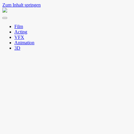
Zum Inhalt springen
Natto
Menü
umschalten
Film
Acting
VFX
Animation
3D