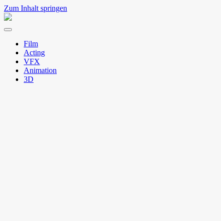
Zum Inhalt springen
Natto
Menü
umschalten
Film
Acting
VFX
Animation
3D