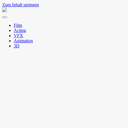
Zum Inhalt springen
Natto
Menü
umschalten
Film
Acting
VFX
Animation
3D