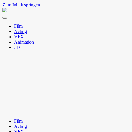
Zum Inhalt springen
Natto
Menü
umschalten
Film
Acting
VFX
Animation
3D
Film
Acting
VFX