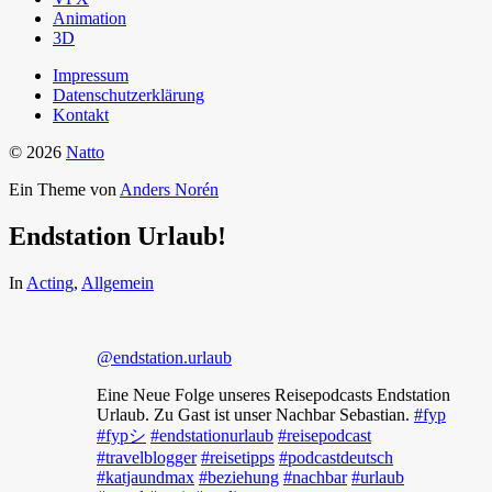
Animation
3D
Impressum
Datenschutzerklärung
Kontakt
© 2026
Natto
Ein Theme von
Anders Norén
Endstation Urlaub!
In
Acting
,
Allgemein
@endstation.urlaub
Eine Neue Folge unseres Reisepodcasts Endstation
Urlaub. Zu Gast ist unser Nachbar Sebastian.
#fyp
#fypシ
#endstationurlaub
#reisepodcast
#travelblogger
#reisetipps
#podcastdeutsch
#katjaundmax
#beziehung
#nachbar
#urlaub