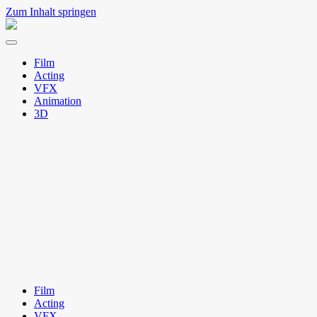
Zum Inhalt springen
Natto
Menü
umschalten
Film
Acting
VFX
Animation
3D
Film
Acting
VFX